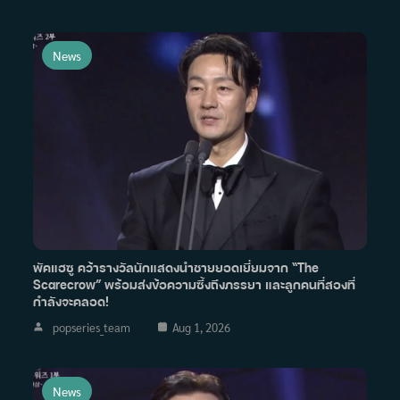
News
พัคแฮซู คว้ารางวัลนักแสดงนำชายยอดเยี่ยมจาก “The
Scarecrow” พร้อมส่งข้อความซึ้งถึงภรรยา และลูกคนที่สองที่
กำลังจะคลอด!
popseries_team
Aug 1, 2026
News