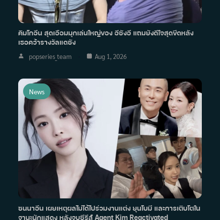
คิมโกอึน สุดเอือมมุกเล่นใหญ่ของ อีซังอี แถมยังดีใจสุดขีดหลัง
เธอคว้ารางวัลแดซัง
popseries_team
Aug 1, 2026
News
ซนนาอึน เผยเหตุผลไม่ได้ไปร่วมงานแต่ง ยุนโบมี และการเติบโตใน
ฐานะนักแสดง หลังจบซีรีส์ Agent Kim Reactivated