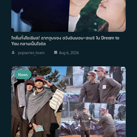
ใจสั่นทั้งโซเชียล! ฉากจูบของ ฮวังอินยอบ–ฮเยริ ใน Dream to
You กลายเป็นไวรัล
popseries_team
Aug 6, 2026
News