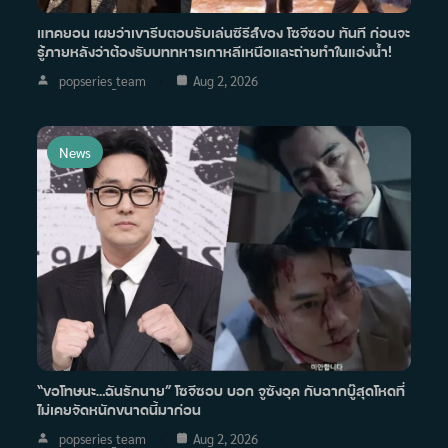
แทคยอน เผยว่าเขารีบตอบรับเล่นซีรีส์ของ โซจีซอบ ทันที ก่อนจะ
รู้ภายหลังว่าต้องรับบททหารเกาหลีเหนือและถ่ายทำในแอ่งน้ำ!
popseries_team
Aug 2, 2026
News
“ขอโทษนะ…ฉันรักนาย” โซจีซอบ บอก จูซังอุค กับฉากบู๊สุดโหดที่
ไม่เคยจัดหนักขนาดนี้มาก่อน
popseries_team
Aug 2, 2026