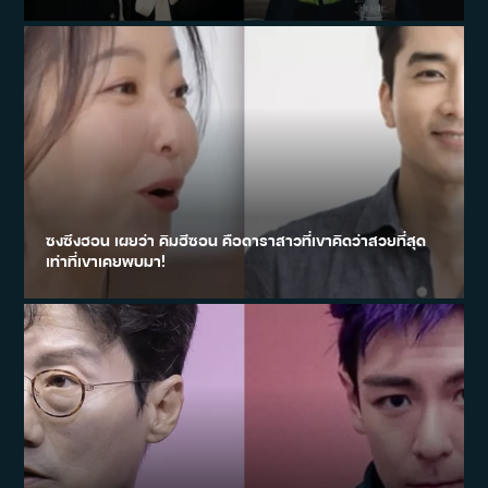
ซงซึงฮอน เผยว่า คิมฮีซอน คือดาราสาวที่เขาคิดว่าสวยที่สุด
เท่าที่เขาเคยพบมา!