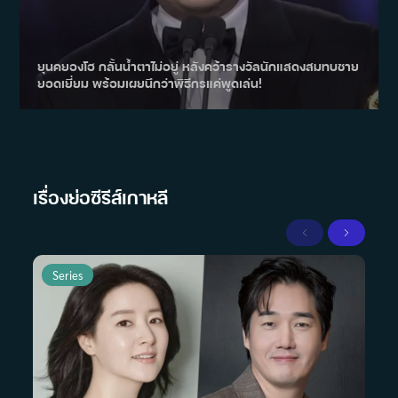
ยุนคยองโฮ กลั้นน้ำตาไม่อยู่ หลังคว้ารางวัลนักแสดงสมทบชาย
ยอดเยี่ยม พร้อมเผยนึกว่าพิธีกรแค่พูดเล่น!
เรื่องย่อซีรีส์เกาหลี
Previous
Next
Series