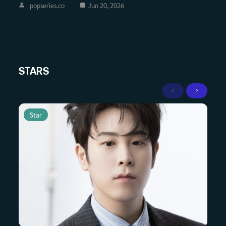
popseries.co
Jun 20, 2026
STARS
Previous
Next
Star