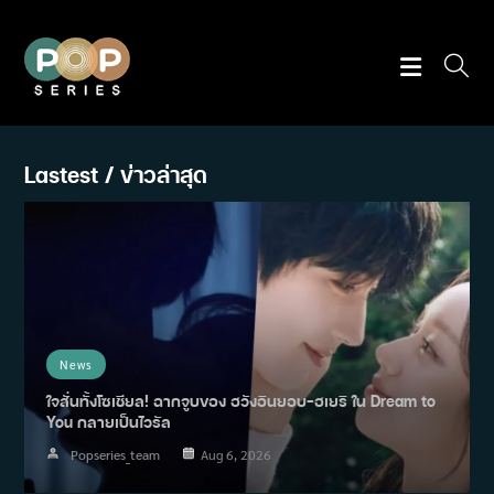
Skip
to
content
Lastest / ข่าวล่าสุด
News
ใจสั่นทั้งโซเชียล! ฉากจูบของ ฮวังอินยอบ–ฮเยริ ใน Dream to
You กลายเป็นไวรัล
Popseries_team
Aug 6, 2026