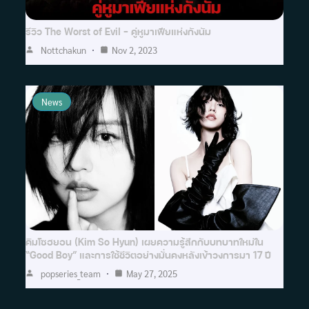
รีวิว The Worst of Evil – คู่หูมาเฟียแห่งกังนัม
Nottchakun
Nov 2, 2023
News
คิมโซฮยอน (Kim So Hyun) เผยความรู้สึกกับบทบาทใหม่ใน
“Good Boy” และการใช้ชีวิตอย่างมั่นคงหลังเข้าวงการมา 17 ปี
popseries_team
May 27, 2025