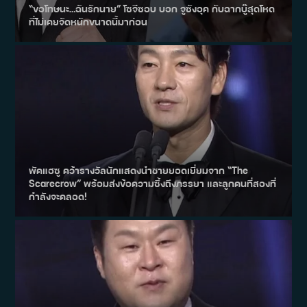
“ขอโทษนะ…ฉันรักนาย” โซจีซอบ บอก จูซังอุค กับฉากบู๊สุดโหด
ที่ไม่เคยจัดหนักขนาดนี้มาก่อน
พัคแฮซู คว้ารางวัลนักแสดงนำชายยอดเยี่ยมจาก “The
Scarecrow” พร้อมส่งข้อความซึ้งถึงภรรยา และลูกคนที่สองที่
กำลังจะคลอด!