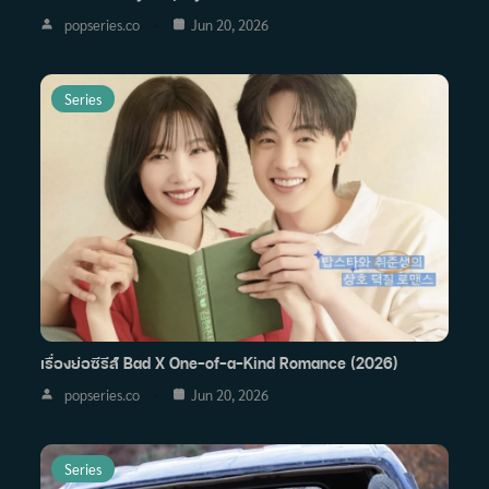
popseries.co
Jun 20, 2026
Series
เรื่องย่อซีรีส์ Bad X One-of-a-Kind Romance (2026)
popseries.co
Jun 20, 2026
Series