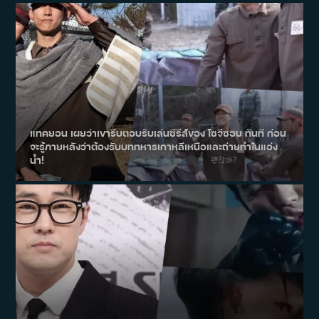
แทคยอน เผยว่าเขารีบตอบรับเล่นซีรีส์ของ โซจีซอบ ทันที ก่อน
จะรู้ภายหลังว่าต้องรับบททหารเกาหลีเหนือและถ่ายทำในแอ่ง
น้ำ!