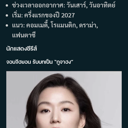
ช่วงเวลาออกอากาศ: วันเสาร์, วันอาทิตย์
เริ่ม: ครึ่งแรกของปี 2027
แนว: คอมเมดี้, โรแมนติก, ดราม่า,
แฟนตาซี
นักแสดงซีรีส์
จอนจีฮยอน รับบทเป็น “กูจาฮง”