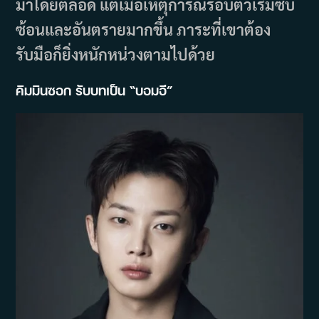
มาโดยตลอด แต่เมื่อเหตุการณ์รอบตัวเริ่มซับ
ซ้อนและอันตรายมากขึ้น ภาระที่เขาต้อง
รับมือก็ยิ่งหนักหน่วงตามไปด้วย
คิมมินซอก รับบทเป็น “บอมอี”