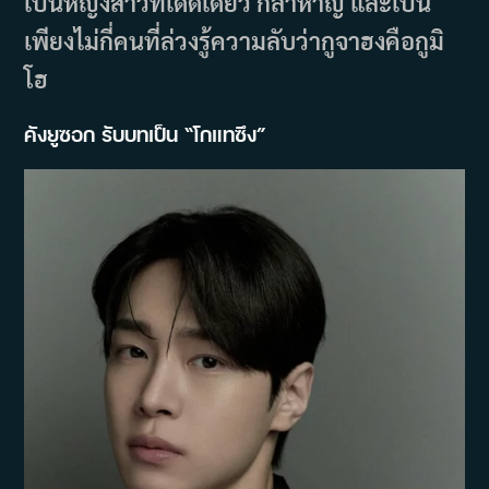
เป็นหญิงสาวที่เด็ดเดี่ยว กล้าหาญ และเป็น
เพียงไม่กี่คนที่ล่วงรู้ความลับว่ากูจาฮงคือกูมิ
โฮ
คังยูซอก รับบทเป็น “โกแทซึง”