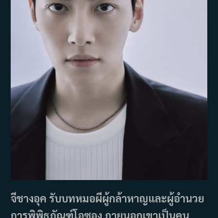
จีชางอุค รับบทหมอผีผู้กล้าหาญและผู้อำนวย
การพิพิธภัณฑ์โอซอง ภายนอกเขาเป็นคน