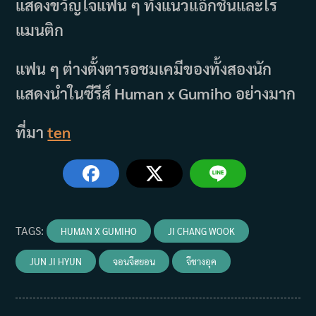
แสดงขวัญใจแฟน ๆ ทั้งแนวแอ็กชันและโร
แมนติก
แฟน ๆ ต่างตั้งตารอชมเคมีของทั้งสองนัก
แสดงนำในซีรีส์ Human x Gumiho อย่างมาก
ที่มา
ten
TAGS
:
HUMAN X GUMIHO
JI CHANG WOOK
JUN JI HYUN
จอนจีฮยอน
จีชางอุค