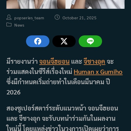
Post
Post
popseries_team
October 21, 2025
author:
published:
Post
News
category:
มีรายงานว่า
จอนจีฮยอน
และ
จีชางอุค
จะ
ร่วมแสดงในซีรีส์เรื่องใหม่
Human x Gumiho
ซึ่งมีกำหนดเริ่มถ่ายทำในเดือนมีนาคม ปี
2026
สองซูเปอร์สตาร์ระดับแนวหน้า จอนจีฮยอน
และ จีชางอุก จะรับบทนำร่วมกันในผลงาน
ใหม่นี้ โดยแหล่งข่าวในวงการเปิดเผยว่าการ