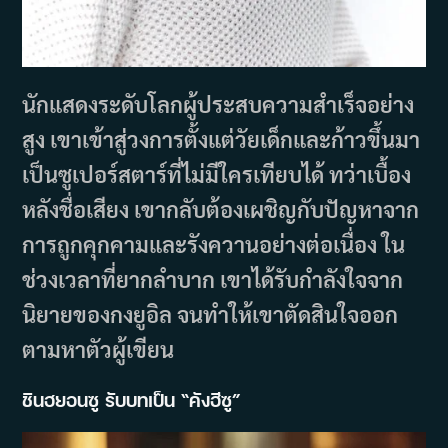
นักแสดงระดับโลกผู้ประสบความสำเร็จอย่าง
สูง เขาเข้าสู่วงการตั้งแต่วัยเด็กและก้าวขึ้นมา
เป็นซูเปอร์สตาร์ที่ไม่มีใครเทียบได้ ทว่าเบื้อง
หลังชื่อเสียง เขากลับต้องเผชิญกับปัญหาจาก
การถูกคุกคามและรังควานอย่างต่อเนื่อง ใน
ช่วงเวลาที่ยากลำบาก เขาได้รับกำลังใจจาก
นิยายของกงยูอิล จนทำให้เขาตัดสินใจออก
ตามหาตัวผู้เขียน
ชินฮยอนซู รับบทเป็น “คังฮีซู”