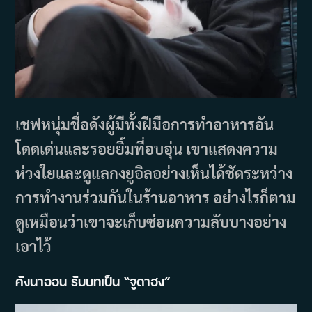
เชฟหนุ่มชื่อดังผู้มีทั้งฝีมือการทำอาหารอัน
โดดเด่นและรอยยิ้มที่อบอุ่น เขาแสดงความ
ห่วงใยและดูแลกงยูอิลอย่างเห็นได้ชัดระหว่าง
การทำงานร่วมกันในร้านอาหาร อย่างไรก็ตาม
ดูเหมือนว่าเขาจะเก็บซ่อนความลับบางอย่าง
เอาไว้
คังนาออน รับบทเป็น “จูดาฮง”