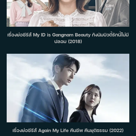
เรื่องย่อซีรีส์ My ID is Gangnam Beauty กังนัมบิวตี้รักนี้ไม่มี
ปลอม (2018)
เรื่องย่อซีรีส์ Again My Life คืนชีพ คืนยุติธรรม (2022)