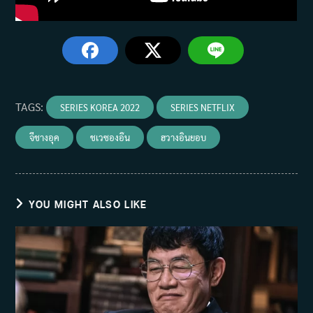
TAGS
:
SERIES KOREA 2022
SERIES NETFLIX
จีชางอุค
ชเวซองอึน
ฮวางอินยอบ
YOU MIGHT ALSO LIKE