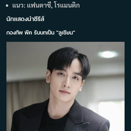
แนว: แฟนตาซี, โรแมนติก
นักแสดงนำซีรีส์
กองทัพ พีค รับบทเป็น “ลูเซียน”