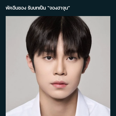
พัคอึนซอง รับบทเป็น “จองฮาจุน”