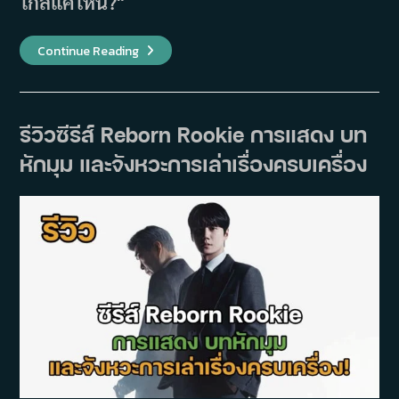
ไกลแค่ไหน?"
รีวิว
Continue Reading
Notes
From
The
Last
Row
การ
รีวิวซีรีส์ Reborn Rookie การแสดง บท
ประชัน
บทบาท
หักมุม และจังหวะการเล่าเรื่องครบเครื่อง
ของ
ชเว
มิน
ซิก
และ
ชเวฮ
ยอน
อุค
สุด
เข้ม
ข้น