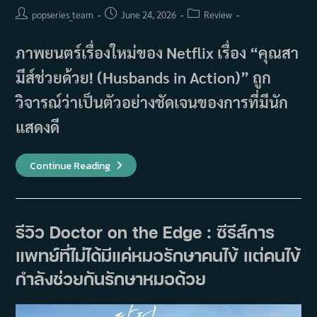
Post
Post
Post
popseries_team
June 24, 2026
Review
author:
published:
category:
ภาพยนตร์เรื่องใหม่ของ Netflix เรื่อง “คุณสา
มีส์ช่วยด้วย! (Husbands in Action)” ถูก
วิจารณ์ว่าเป็นตัวอย่างชัดเจนของการที่มีนัก
แสดงดี
รีวิว
Continue Reading
คุณ
สา
มีส์
ช่วย
ด้วย!
(Husbands
รีวิว Doctor on the Edge : ซีรีส์การ
In
Action)
แพทย์ที่ไม่ได้มีแค่หมอรักษาคนไข้ แต่คนไข้
นัก
แสดง
ดี
กำลังช่วยกันรักษาหมอด้วย
แต่
ความ
ตลก
ยัง