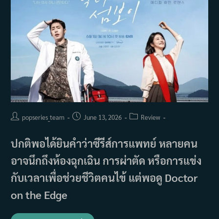
ไป
ไม่
สุด
Post
Post
Post
popseries_team
June 13, 2026
Review
author:
published:
category:
ปกติพอได้ยินคำว่าซีรีส์การแพทย์ หลายคน
อาจนึกถึงห้องฉุกเฉิน การผ่าตัด หรือการแข่ง
กับเวลาเพื่อช่วยชีวิตคนไข้ แต่พอดู Doctor
on the Edge