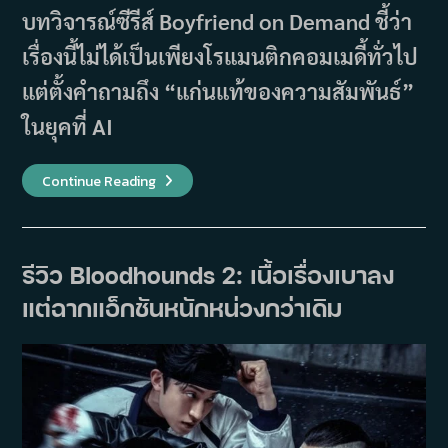
บทวิจารณ์ซีรีส์ Boyfriend on Demand ชี้ว่า
เรื่องนี้ไม่ได้เป็นเพียงโรแมนติกคอมเมดี้ทั่วไป
แต่ตั้งคำถามถึง “แก่นแท้ของความสัมพันธ์”
ในยุคที่ AI
รีวิว
Continue Reading
Boyfriend
On
Demand
เมื่อ
AI
ปลอบ
รีวิว Bloodhounds 2: เนื้อเรื่องเบาลง
ใจ
มนุษย์
แต่ฉากแอ็กชันหนักหน่วงกว่าเดิม
แต่
ความ
รัก
จริง
ยัง
มี
ความ
หมาย