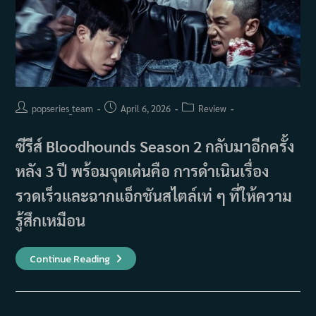
Post
Post
Post
popseries_team
April 6, 2026
Review
author:
published:
category:
ซีรีส์ Bloodhounds Season 2 กลับมาอีกครั้ง
หลัง 3 ปี พร้อมจุดเด่นคือ การดำเนินเรื่อง
รวดเร็วและฉากแอ็กชันสไตล์เท่ ๆ ที่ให้ความ
รู้สึกเหมือน
รีวิว
Continue Reading
Bloodhounds
2:
เนื้อ
เรื่อง
เบา