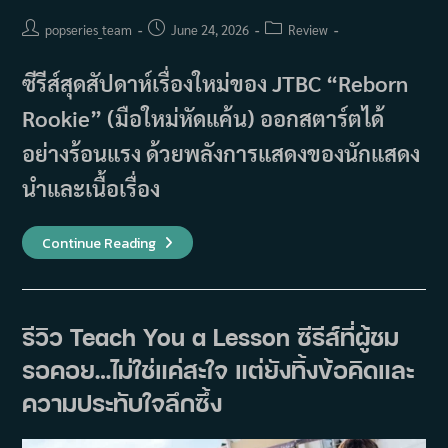
Post
Post
Post
popseries_team
June 24, 2026
Review
author:
published:
category:
ซีรีส์สุดสัปดาห์เรื่องใหม่ของ JTBC “Reborn
Rookie” (มือใหม่หัดแค้น) ออกสตาร์ตได้
อย่างร้อนแรง ด้วยพลังการแสดงของนักแสดง
นำและเนื้อเรื่อง
รีวิว
Continue Reading
ซี
รีส์
Reborn
Rookie
การ
แสดง
รีวิว Teach You a Lesson ซีรีส์ที่ผู้ชม
บท
หัก
รอคอย…ไม่ใช่แค่สะใจ แต่ยังทิ้งข้อคิดและ
มุม
และ
จังหวะ
ความประทับใจลึกซึ้ง
การ
เล่า
เรื่อง