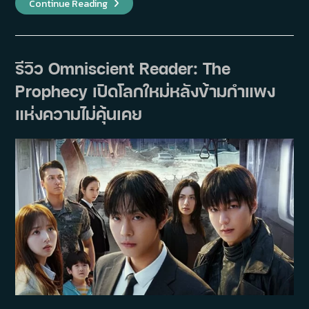
รีวิว
Continue Reading
Doctor
On
The
Edge
:
ซี
รีวิว Omniscient Reader: The
รีส์
การ
Prophecy เปิดโลกใหม่หลังข้ามกำแพง
แพทย์
ที่
ไม่
แห่งความไม่คุ้นเคย
ได้
มี
แค่
หมอ
รักษา
คนไข้
แต่
คนไข้
กำลัง
ช่วย
กัน
รักษา
หมอ
ด้วย