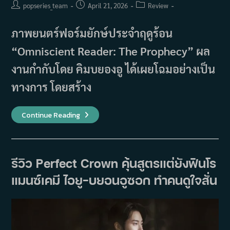
Post
Post
Post
popseries_team
April 21, 2026
Review
author:
published:
category:
ภาพยนตร์ฟอร์มยักษ์ประจำฤดูร้อน
“Omniscient Reader: The Prophecy” ผล
งานกำกับโดย คิมบยองอู ได้เผยโฉมอย่างเป็น
ทางการ โดยสร้าง
รีวิว
Continue Reading
Omniscient
Reader:
The
Prophecy
เปิด
โลก
รีวิว Perfect Crown คุ้นสูตรแต่ยังฟินโร
ใหม่
หลัง
แมนซ์เคมี ไอยู–บยอนอูซอก ทำคนดูใจสั่น
ข้าม
กำแพง
แห่ง
ความ
ไม่
คุ้น
เคย