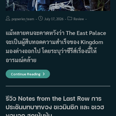
Post
Post
Post
popseries_team
July 17, 2026
Review
author:
published:
category:
แม้หลายคนจะคาดหวังว่า The East Palace
จะเป็นผู้สืบทอดความสำเร็จของ Kingdom
มองต่างออกไป โดยระบุว่าซีรีส์เรื่องนี้ให้
อารมณ์คล้าย
รีวิว
Continue Reading
แรก
The
East
Palace!
ไม่ใช่
Kingdom
รีวิว Notes from the Last Row การ
แต่
คือ
ประชันบทบาทของ ชเวมินซิก และ ชเวฮ
มือ
ปราบ
ผี
ยอนอุค สุดเข้มข้น