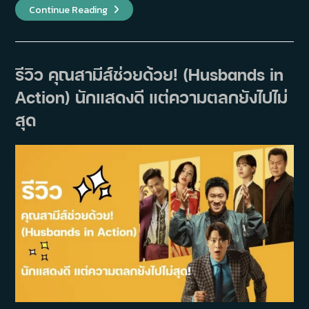
รีวิว
Continue Reading
Teach
You
A
Lesson
ซี
รีส์
รีวิว คุณสามีส์ช่วยด้วย! (Husbands in
ที่
ผู้
Action) นักแสดงดี แต่ความตลกยังไปไม่
ชม
รอ
คอย…
สุด
ไม่ใช่
แค่
สะใจ
แต่
ยัง
ทิ้ง
ข้อคิด
และ
ความ
ประทับ
ใจ
ลึก
ซึ้ง