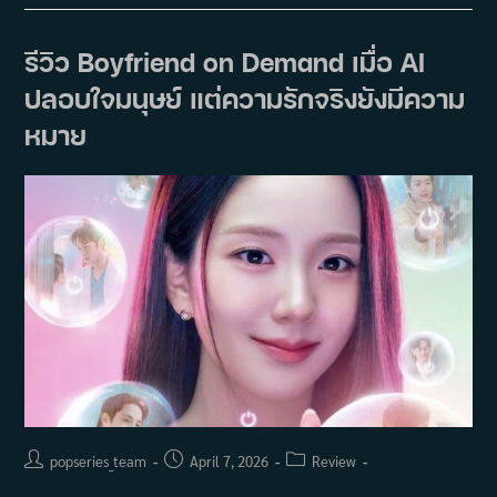
คุ้น
สูตร
แต่
ยัง
รีวิว Boyfriend on Demand เมื่อ AI
ฟิน
โร
ปลอบใจมนุษย์ แต่ความรักจริงยังมีความ
แมน
ซ์
เคมี
หมาย
ไอยู–
บ
ยอน
อู
ซอก
ทำ
คน
ดูใจ
สั่น
Post
Post
Post
popseries_team
April 7, 2026
Review
author:
published:
category: