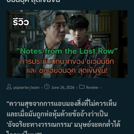
Constantine
เวอร์ชัน
เกาหลี
Post
Post
Post
popseries_team
June 26, 2026
Review
author:
published:
category:
"ความสุขจากการแอบมองสิ่งที่ไม่ควรเห็น
และเมื่อมันถูกห่อหุ้มด้วยข้ออ้างว่าเป็น
'อัจฉริยะทางวรรณกรรม' มนุษย์จะตกต่ำได้