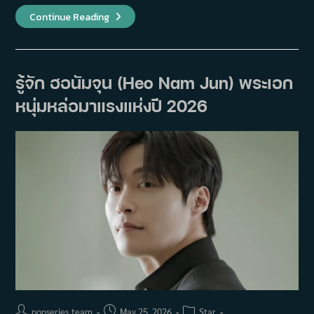
คิมมู
Continue Reading
ยอล
(Kim
Mu
Yeol)
นัก
แสดง
รู้จัก ฮอนัมจุน (Heo Nam Jun) พระเอก
มาก
ฝีมือ
หนุ่มหล่อมาแรงแห่งปี 2026
ผู้
พิสูจน์
ว่า
ความ
สามารถ
สำคัญ
กว่า
ความ
ดัง
Post
Post
Post
popseries_team
May 25, 2026
Star