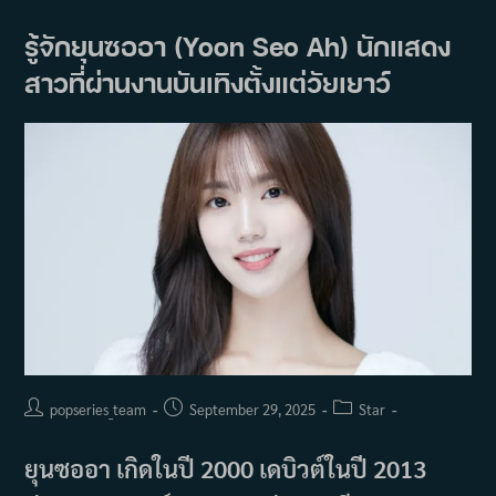
(Kim
Hyung
Mook)
รู้จักยุนซออา (Yoon Seo Ah) นักแสดง
นัก
แสดง
สาวที่ผ่านงานบันเทิงตั้งแต่วัยเยาว์
ที่
ผ่าน
บทบาท
มา
มากมาย
Post
Post
Post
popseries_team
September 29, 2025
Star
author:
published:
category:
ยุนซออา เกิดในปี 2000 เดบิวต์ในปี 2013