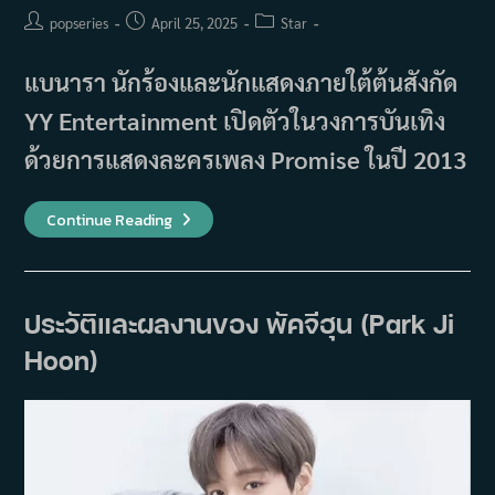
Post
Post
Post
popseries
April 25, 2025
Star
author:
published:
category:
แบนารา นักร้องและนักแสดงภายใต้ต้นสังกัด
YY Entertainment เปิดตัวในวงการบันเทิง
ด้วยการแสดงละครเพลง Promise ในปี 2013
ประวัติ
Continue Reading
และ
ผล
งาน
แบ
นารา
(Bae
ประวัติและผลงานของ พัคจีฮุน (Park Ji
Na
Ra)
Hoon)