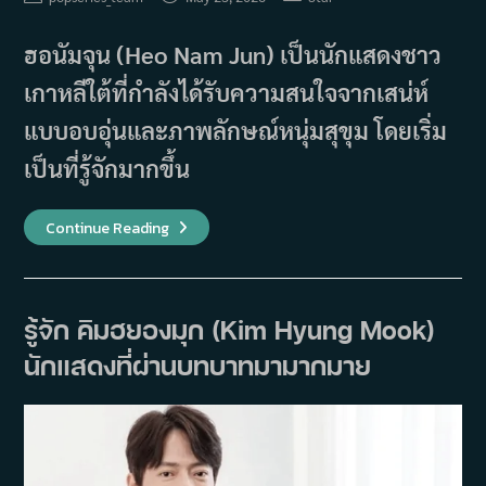
author:
published:
category:
ฮอนัมจุน (Heo Nam Jun) เป็นนักแสดงชาว
เกาหลีใต้ที่กำลังได้รับความสนใจจากเสน่ห์
แบบอบอุ่นและภาพลักษณ์หนุ่มสุขุม โดยเริ่ม
เป็นที่รู้จักมากขึ้น
รู้จัก
Continue Reading
ฮ
อนัม
จุน
(Heo
Nam
Jun)
รู้จัก คิมฮยองมุก (Kim Hyung Mook)
พระเอก
หนุ่ม
นักแสดงที่ผ่านบทบาทมามากมาย
หล่อ
มา
แรง
แห่ง
ปี
2026