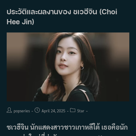
พัค
จี
ประวัติและผลงานของ ชเวฮีจิน (Choi
ฮุน
(Park
Hee Jin)
Ji
Hoon)
Post
Post
Post
popseries
April 24, 2025
Star
author:
published:
category:
ชเวฮีจิน นักแสดงสาวชาวเกาหลีใต้ เธอคือนัก