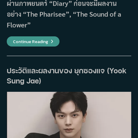
ผ่านภาพยนตร์ “Diary” ก่อนจะมีผลงาน
อย่าง “The Pharisee”, “The Sound of a
Flower”
รู้
Continue Reading
จัก
ยุน
ซออา
(Yoon
Seo
Ah)
ประวัติและผลงานของ ยุกซองแจ (Yook
นัก
แสดง
Sung Jae)
สาว
ที่
ผ่าน
งาน
บันเทิง
ตั้งแต่
วัย
เยาว์