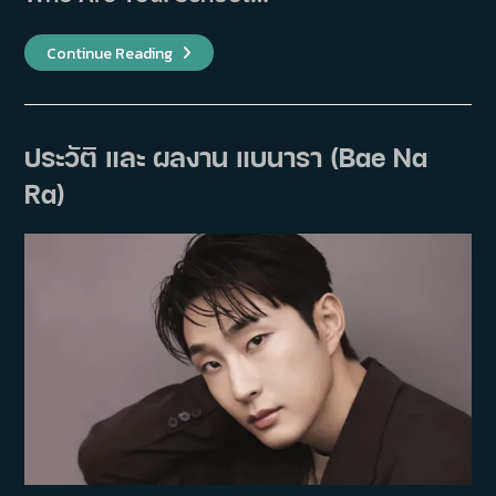
ประวัติ
Continue Reading
และ
ผล
งาน
ของ
ยุก
ซอง
ประวัติ และ ผลงาน แบนารา (Bae Na
แจ
(Yook
Ra)
Sung
Jae)