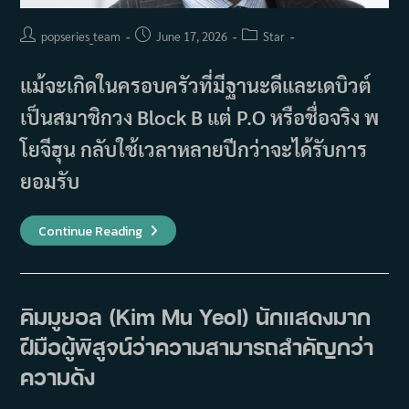
Post
Post
Post
popseries_team
June 17, 2026
Star
author:
published:
category:
แม้จะเกิดในครอบครัวที่มีฐานะดีและเดบิวต์
เป็นสมาชิกวง Block B แต่ P.O หรือชื่อจริง พ
โยจีฮุน กลับใช้เวลาหลายปีกว่าจะได้รับการ
ยอมรับ
รู้จัก
Continue Reading
P.O
จาก
Block
B
เกิด
มา
คิมมูยอล (Kim Mu Yeol) นักแสดงมาก
พร้อม
ทุก
ฝีมือผู้พิสูจน์ว่าความสามารถสำคัญกว่า
อย่าง
แต่
ยัง
ความดัง
ต้อง
พิสูจน์
ตัว