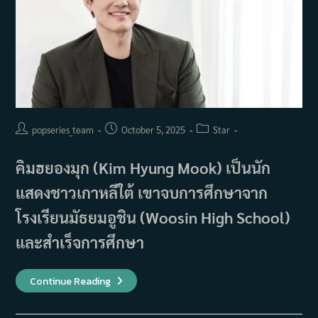
Post
Post
Post
popseries_team
October 5, 2025
Star
author:
published:
category:
คิมฮยองมุก (Kim Hyung Mook) เป็นนัก
แสดงชาวเกาหลีใต้ เขาจบการศึกษาจาก
โรงเรียนมัธยมอูชิน (Woosin High School)
และสำเร็จการศึกษา
รู้จัก
Continue Reading
คิมฮ
ยอง
มุก