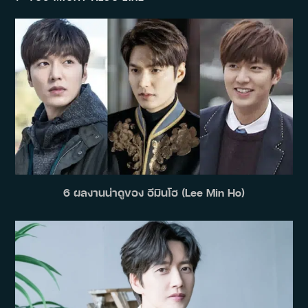
6 ผลงานน่าดูของ อีมินโฮ (Lee Min Ho)