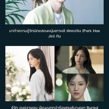
มาทำความรู้จักนักแสดงหนุ่มเกาหลี พัคแฮจิน (Park Hae
Jin) กัน
รู้จัก ฮงฮวายอน ผู้ชนะบทกว่าร้อยคนสู่นางเอก Buried