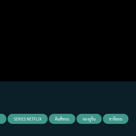
2
SERIES NETFLIX
คิมฮีซอน
จองยูจิน
ชาจียอน