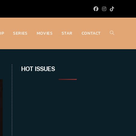
OP
SERIES
MOVIES
STAR
CONTACT
Toggle
website
HOT ISSUES
search