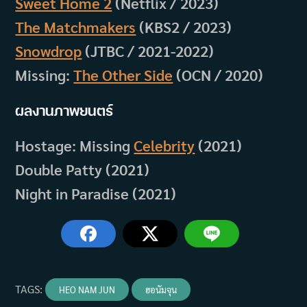
Sweet Home 2
(Netflix / 2023)
The Matchmakers
(KBS2 / 2023)
Snowdrop
(JTBC / 2021-2022)
Missing:
The Other Side
(OCN / 2020)
ผลงานภาพยนตร์
Hostage: Missing
Celebrity
(2021)
Double Patty (2021)
Night in Paradise (2021)
TAGS
:
HEO NAM JUN
ฮอนัมจุน