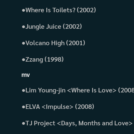
●Where Is Toilets? (2002)
●Jungle Juice (2002)
●Volcano High (2001)
●Zzang (1998)
mv
●Lim Young-jin <Where Is Love> (200
●ELVA <Impulse> (2008)
●TJ Project <Days, Months and Love>