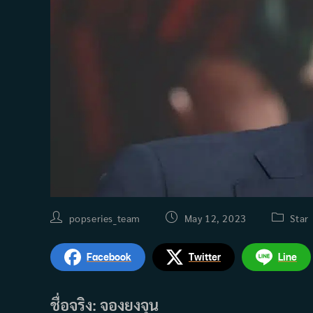
Post
Post
Post
popseries_team
May 12, 2023
Star
author:
published:
category
Facebook
Twitter
Line
ชื่อจริง: จองยงจุน