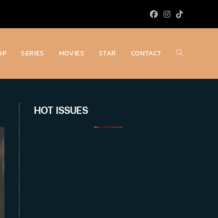
OP
SERIES
MOVIES
STAR
CONTACT
Toggle
website
HOT ISSUES
search