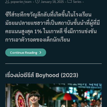
Post
Post
Post
popseries_team
January 18, 2025
Series
author:
published:
category:
ซีรีส์ระทึกขวัญลึกลับที่เกิดขึ้นในโรงเรียน
มัธยมปลายแชฮวาที่เป็นสถาบันชั้นนำที่ผู้ที่มี
คะแนนสูงสุด 1% ในเกาหลี ซึ่งมีการแข่งขัน
การเอาตัวรอดของเด็กนักเรียน
เรื่อง
Continue Reading
ย่อ
ซี
รีส์
Friendly
Rivalry
(2025)
เรื่องย่อซีรีส์ Boyhood (2023)