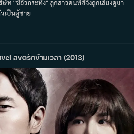
ษัท "ซีอิ๊วกระทิง" ลูกสาวคนที่สี่จึงถูกเลี้ยงดูมา
ัวเป็นผู้ชาย
avel ลิขิตรักข้ามเวลา (2013)