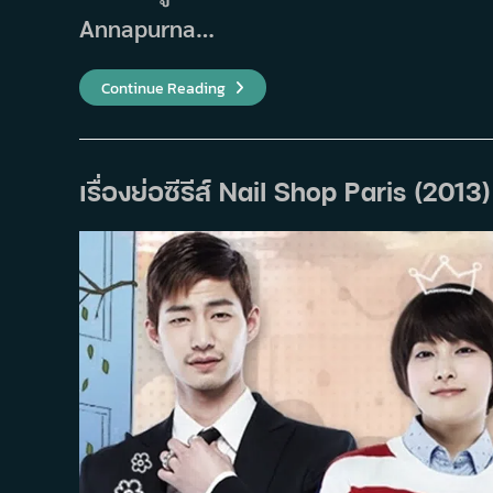
Annapurna…
เรื่อง
Continue Reading
ย่อ
ซี
รีส์
Nine:
9
Times
เรื่องย่อซีรีส์ Nail Shop Paris (2013)
Time
Travel
ลิขิต
รัก
ข้าม
เวลา
(2013)