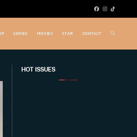
OP
SERIES
MOVIES
STAR
CONTACT
Toggle
website
HOT ISSUES
search