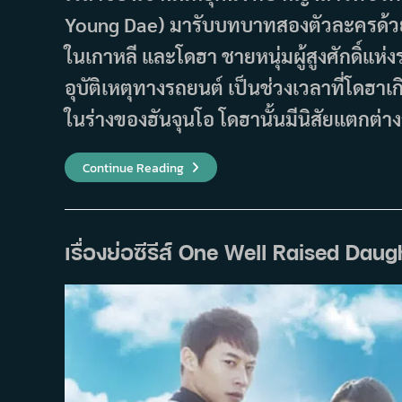
Young Dae) มารับบทบาทสองตัวละครด้วยกัน 
ในเกาหลี และโดฮา ชายหนุ่มผู้สูงศักดิ์แห่
อุบัติเหตุทางรถยนต์ เป็นช่วงเวลาที่โดฮาเ
ในร่างของฮันจุนโอ โดฮานั้นมีนิสัยแตกต่า
เรื่อง
Continue Reading
ย่อ
ซี
รีส์
Moon
In
The
เรื่องย่อซีรีส์ One Well Raised Dau
Day
(2023)