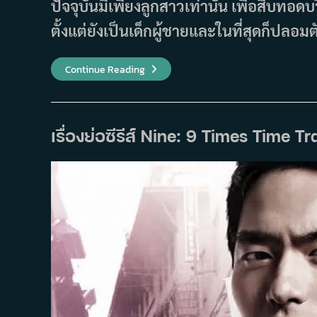
ปัจจุบันมีเพียงลูกสาวเท่านั้น เพื่อสืบทอดบริ
ตั้งแต่ยังเป็นเด็กผู้ชายและในที่สุดก็ปลอมต
เรื่อง
Continue Reading
ย่อ
ซี
รีส์
One
Well
Raised
เรื่องย่อซีรีส์ Nine: 9 Times Time Tr
Daughter
(2013)