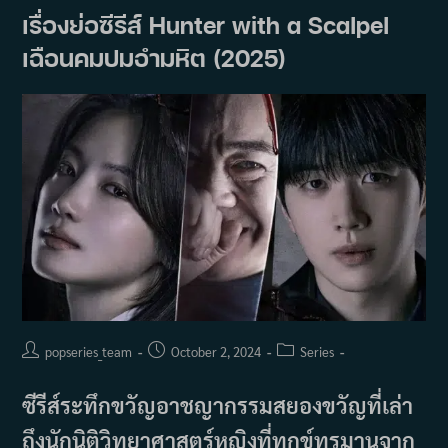
(2025)
เรื่องย่อซีรีส์ Hunter with a Scalpel
เฉือนคมปมอำมหิต (2025)
Post
Post
Post
popseries_team
October 2, 2024
Series
author:
published:
category:
ซีรีส์ระทึกขวัญอาชญากรรมสยองขวัญที่เล่า
ถึงนักนิติวิทยาศาสตร์หญิงที่ทุกข์ทรมานจาก