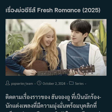
Drama
Special
Season
เรื่องย่อซีรีส์ Fresh Romance (2025)
15:
Youngbok,
Sachiko
(2024)
Post
Post
Post
popseries_team
October 2, 2024
Series
author:
published:
category:
ติดตามเรื่องราวของ ฮันจองอู ที่เป็นนักร้อง-
นักแต่งเพลงที่มีความมุ่งมั่นพร้อมบุคลิกที่