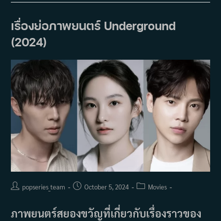
Branding
In
Seongsu
เรื่องย่อภาพยนตร์ Underground
สวิตซ์
รัก
(2024)
สลับ
ร่าง
(2024)
Post
Post
Post
popseries_team
October 5, 2024
Movies
author:
published:
category:
ภาพยนตร์สยองขวัญที่เกี่ยวกับเรื่องราวของ