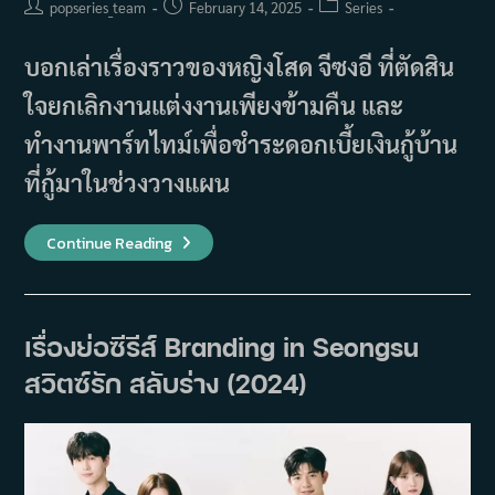
Post
Post
Post
popseries_team
February 14, 2025
Series
author:
published:
category:
บอกเล่าเรื่องราวของหญิงโสด จีซงอี ที่ตัดสิน
ใจยกเลิกงานแต่งงานเพียงข้ามคืน และ
ทำงานพาร์ทไทม์เพื่อชำระดอกเบี้ยเงินกู้บ้าน
ที่กู้มาในช่วงวางแผน
เรื่อง
Continue Reading
ย่อ
ซี
รีส์
Sorry
Not
Sorry
เรื่องย่อซีรีส์ Branding in Seongsu
(2024)
สวิตซ์รัก สลับร่าง (2024)