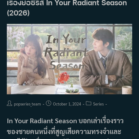
เรื่องย่อซีรีส์ In Your Radiant Season
เฉือน
คม
(2026)
ปม
อำมหิต
(2025)
Post
Post
Post
popseries_team
October 1, 2024
Series
author:
published:
category:
In Your Radiant Season บอกเล่าเรื่องราว
ของชายคนหนึ่งที่สูญเสียความทรงจำและ