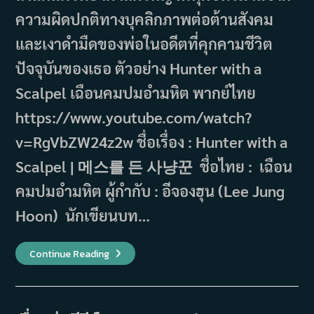
ความผิดปกติทางบุคลิกภาพต่อต้านสังคม
และเงาดำมืดของพ่อในอดีตที่คุกคามชีวิต
ปัจจุบันของเธอ ตัวอย่าง Hunter with a
Scalpel เฉือนคมปมอำมหิต พากย์ไทย
https://www.youtube.com/watch?
v=RgVbZW24z2w ชื่อเรื่อง : Hunter with a
Scalpel | 메스를 든 사냥꾼 ชื่อไทย : เฉือน
คมปมอำมหิต ผู้กำกับ : อีจองฮุน (Lee Jung
Hoon) นักเขียนบท…
เรื่อง
Continue Reading
ย่อ
ซี
รีส์ Hunter
With
A
Scalpel