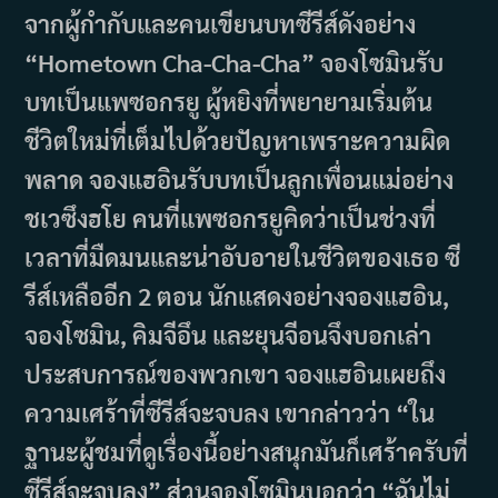
จากผู้กำกับและคนเขียนบทซีรีส์ดังอย่าง
“Hometown Cha-Cha-Cha” จองโซมินรับ
บทเป็นแพซอกรยู ผู้หยิงที่พยายามเริ่มต้น
ชีวิตใหม่ที่เต็มไปด้วยปัญหาเพราะความผิด
พลาด จองแฮอินรับบทเป็นลูกเพื่อนแม่อย่าง
ชเวซึงฮโย คนที่แพซอกรยูคิดว่าเป็นช่วงที่
เวลาที่มืดมนและน่าอับอายในชีวิตของเธอ ซี
รีส์เหลืออีก 2 ตอน นักแสดงอย่างจองแฮอิน,
จองโซมิน, คิมจีอึน และยุนจีอนจึงบอกเล่า
ประสบการณ์ของพวกเขา จองแฮอินเผยถึง
ความเศร้าที่ซีรีส์จะจบลง เขากล่าวว่า “ใน
ฐานะผู้ชมที่ดูเรื่องนี้อย่างสนุกมันก็เศร้าครับที่
ซีรีส์จะจบลง” ส่วนจองโซมินบอกว่า “ฉันไม่