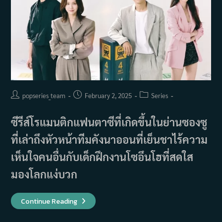
Post
Post
Post
popseries_team
February 2, 2025
Series
author:
published:
category:
ซีรีส์โรแมนติกแฟนตาซีที่เกิดขึ้นในย่านซองซู
ที่เล่าถึงหัวหน้าทีมคังนาออนที่เย็นชาไร้ความ
เห็นใจคนอื่นกับเด็กฝึกงานโซอึนโฮที่สดใส
มองโลกแง่บวก
เรื่อง
Continue Reading
ย่อ
ซี
รีส์