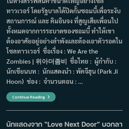
ในห้างสรรพสินค้าขนาดใหญ่อย่างโซล
ทาวเวอร์ โดยรัฐบาลได้ปิดกั้นซอมบี้เพื่อระงับ
สถานการณ์ และ คิมอินจง ที่สูญเสียเพื่อนไป
ทั้งหมดจากการระบาดของซอมบี้ ทำให้เขา
ต้องอาศัยอยู่อย่างลำพังและต้องเอาตัวรอดใน
โซลทาวเวอร์ ชื่อเรื่อง : We Are the
Zombies | 위아더좀비 ชื่อไทย : ผู้กำกับ :
นักเขียนบท : นักแสดงนำ : พัคจีฮุน (Park Ji
Hoon) ช่อง : จำนวนตอน : …
เรื่อง
Continue Reading
ย่อ
ซี
รีส์
We
Are
The
นักแสดงจาก “Love Next Door” บอกลา
Zombies
(2025)