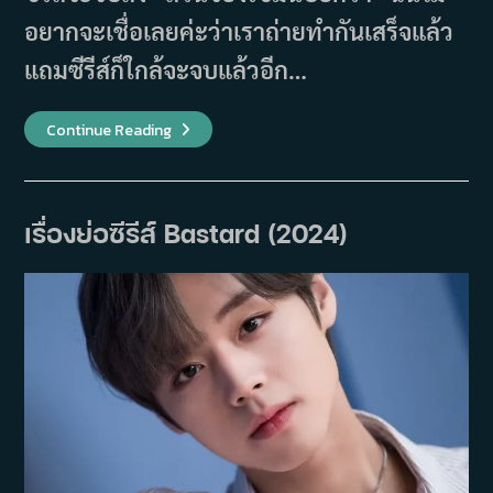
อยากจะเชื่อเลยค่ะว่าเราถ่ายทำกันเสร็จแล้ว
แถมซีรีส์ก็ใกล้จะจบแล้วอีก…
นัก
Continue Reading
แสดง
จาก
“Love
Next
Door”
บอก
เรื่องย่อซีรีส์ Bastard (2024)
ลา
ซี
รีส์
ที่
กำลัง
จะ
จบ
พร้อม
ส
ปอย
ตอน
ท้าย