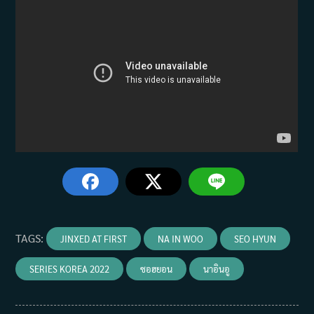
TAGS
:
JINXED AT FIRST
NA IN WOO
SEO HYUN
SERIES KOREA 2022
ซอฮยอน
นาอินอู