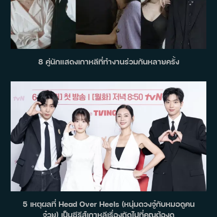
8 คู่นักแสดงเกาหลีที่ทำงานร่วมกันหลายครั้ง
5 เหตุผลที่ Head Over Heels (หนุ่มดวงจู๋กับหมอดูคน
จ๋วย) เป็นซีรีส์เกาหลีเรื่องถัดไปที่คุณต้องดู