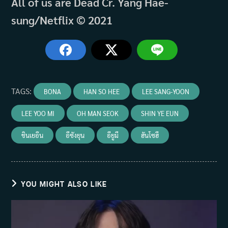
All of us are Dead Cr. Yang Hae-
sung/Netflix © 2021
TAGS
:
BONA
HAN SO HEE
LEE SANG-YOON
LEE YOO MI
OH MAN SEOK
SHIN YE EUN
ชินเยอึน
อีซังยุน
อียูมี
ฮันโซฮี
YOU MIGHT ALSO LIKE