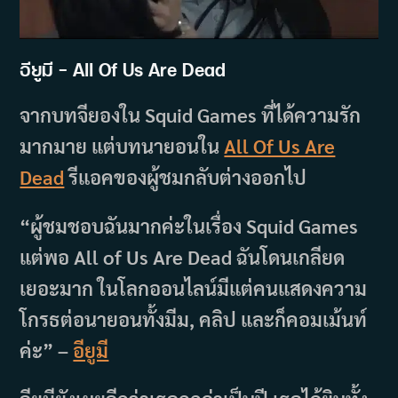
อียูมี – All Of Us Are Dead
จากบทจียองใน Squid Games ที่ได้ความรัก
มากมาย แต่บทนายอนใน
All Of Us Are
Dead
รีแอคของผู้ชมกลับต่างออกไป
“ผู้ชมชอบฉันมากค่ะในเรื่อง Squid Games
แต่พอ All of Us Are Dead ฉันโดนเกลียด
เยอะมาก ในโลกออนไลน์มีแต่คนแสดงความ
โกรธต่อนายอนทั้งมีม, คลิป และก็คอมเม้นท์
ค่ะ” –
อียูมี