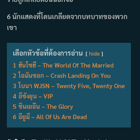
6 นักแสดงที่โดนเกลียดจากบทบาทของพวก
เขา
เลือกหัวข้อที่ต้องการอ่าน
hide
1
ฮันโซฮี – The World Of The Married
2
โอมันซอก – Crash Landing On You
3
โบนา WJSN – Twenty Five, Twenty One
4
อีซังยุน – VIP
5
ชินเยอึน – The Glory
6
อียูมี – All Of Us Are Dead