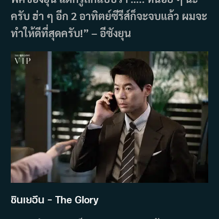
ครับ ฮ่า ๆ อีก 2 อาทิตย์ซีรีส์ก็จะจบแล้ว ผมจะ
ทำให้ดีที่สุดครับ!” – อีซังยุน
ชินเยอึน – The Glory