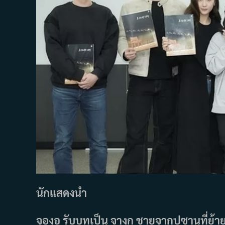
นักแสดงนำ
จองอู รับบทเป็น จางกู ชายจากปูซานที่ย