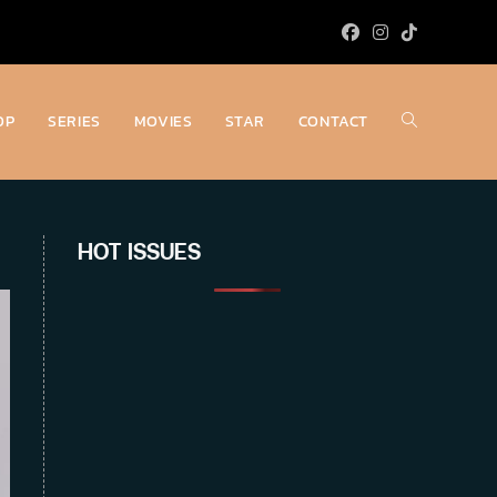
OP
SERIES
MOVIES
STAR
CONTACT
Toggle
website
HOT ISSUES
search