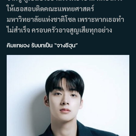
ให้เธอสอบติดคณะแพทยศาสตร์
มหาวิทยาลัยแห่งชาติโซล เพราะหากเธอทำ
ไม่สำเร็จ ครอบครัวอาจสูญเสียทุกอย่าง
คิมแทยอง รับบทเป็น “จางชีฮุน”