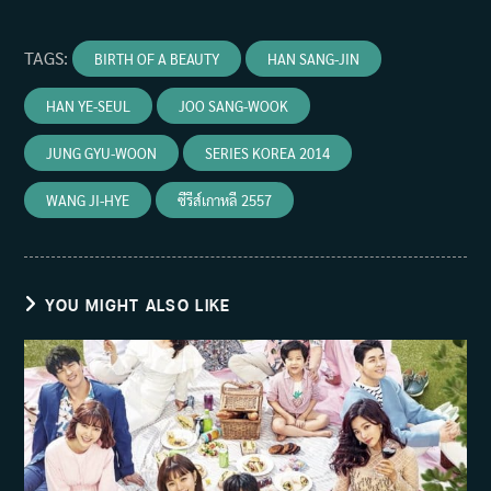
TAGS
:
BIRTH OF A BEAUTY
HAN SANG-JIN
HAN YE-SEUL
JOO SANG-WOOK
JUNG GYU-WOON
SERIES KOREA 2014
WANG JI-HYE
ซีรีส์เกาหลี 2557
YOU MIGHT ALSO LIKE