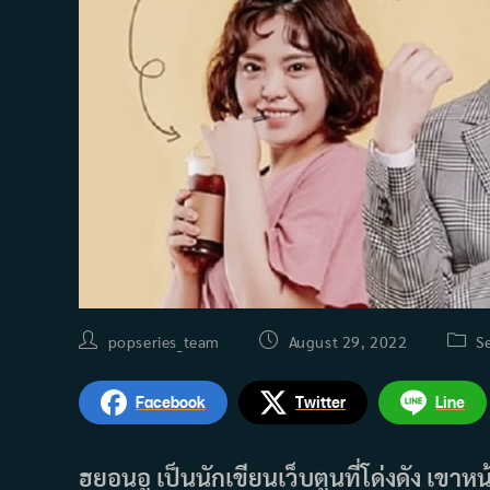
Post
Post
Post
popseries_team
August 29, 2022
S
author:
published:
categ
Facebook
Twitter
Line
ฮยอนอู เป็นนักเขียนเว็บตูนที่โด่งดัง เขาห