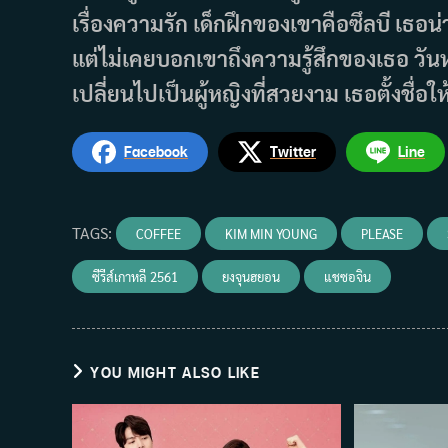
เรื่องความรัก เด็กฝึกของเขาคือซึลบี เธ
แต่ไม่เคยบอกเขาถึงความรู้สึกของเธอ วันห
เปลี่ยนไปเป็นผู้หญิงที่สวยงาม เธอตั้งชื่อใ
Facebook
Twitter
Line
TAGS
:
COFFEE
KIM MIN YOUNG
PLEASE
ซีรีส์เกาหลี 2561
ยงจุนฮยอน
แชซอจิน
YOU MIGHT ALSO LIKE