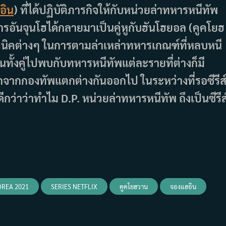
อิน
) ที่ได้ปฏิบัติภารกิจให้กับหน่วยล่าทหารหนีทัพ
ารอันจุนโฮได้กลายมาเป็นคู่หูกับฮันโฮยอล (คูคโยฮ
คนิคต่างๆ ในการตามล่าเหล่าทหารเกณฑ์ที่หลบหนี
คนทั้งคู่ไปพบกับทหารหนีทัพแต่ละรายที่ต่างก็มี
กจากกองทัพแตกต่างกันออกไป ในระหว่างที่รอซีรีส
นดีกว่าว่าทำไม D.P. หน่วยล่าทหารหนีทัพ ถึงเป็นซีรีส
OREA 2021
SERIES NETFLIX
คูคโยฮวาน
จองแฮอิน