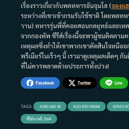
เรื่องราวเกี่ยวกับพลทหารอันจุนโฮ (
จองแฮ
ระหว่างที่เขาเข้ากรมรับใช้ชาติ โดยพลทห
วาน) ทหารรุ่นพี่ที่คอยสอนกลยุทธ์และเท
จากกองทัพ ซีรีส์เรื่องนี้จะพาผู้ชมติดตาม
เหตุผลซึ่งทำให้เขาพวกเขาตัดสินใจหนีออ
พรีเมียร์ในเร็วๆ นี้ เรามาดูเหตุผลเด็ดๆ กั
ที่ไม่ควรพลาดด้วยประการทั้งปวง!
Facebook
Twitter
Line
TAGS
:
JUNG HAE IN
KOO KYO HWAN
SERIES K
ซีรีส์เกาหลี 2564