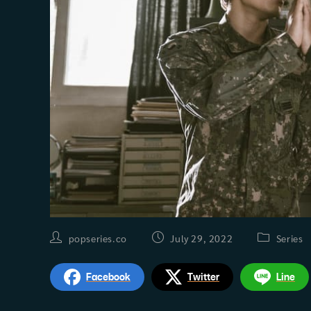
Post
Post
Post
popseries.co
July 29, 2022
Series
author:
published:
category:
Facebook
Twitter
Line