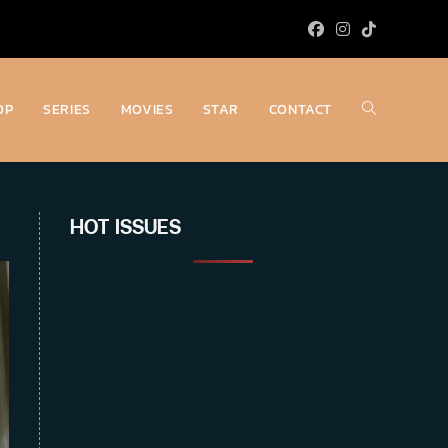
OP
SERIES
MOVIES
STAR
CONTACT
Toggle
website
HOT ISSUES
search