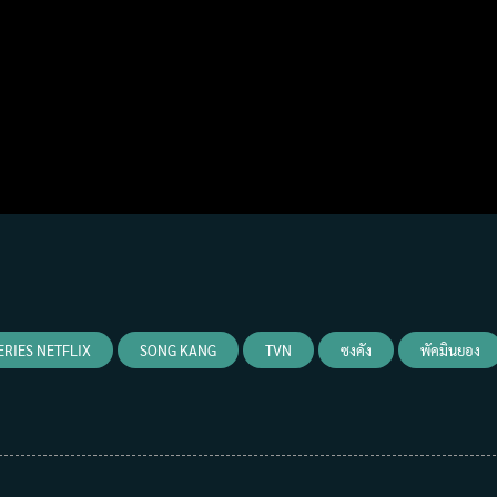
ERIES NETFLIX
SONG KANG
TVN
ซงคัง
พัคมินยอง