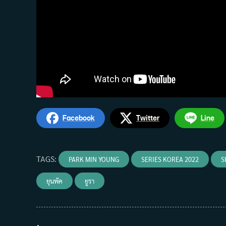
Facebook
Twitter
Line
TAGS
:
PARK MIN YOUNG
SERIES KOREA 2022
S
ยุนพัค
ยูรา