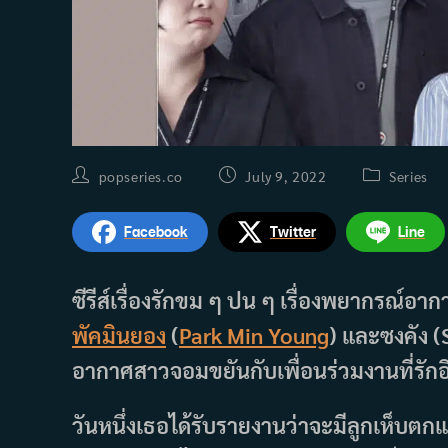
Post
Post
Post
popseries.co
July 9, 2022
Series
author:
published:
category:
Facebook
Twitter
Line
ซีรีส์เรื่องรักขม ๆ ปน ๆ เรื่องพยากรณ
พัคมินยอง
(
Park Min Young
) และซงคัง (
อากาศสาวจอมขยันกับเพื่อนร่วมงานที่รักอ
วันหนึ่งเธอได้รับรายงานว่าจะมีลูกเห็บตกแต่เ