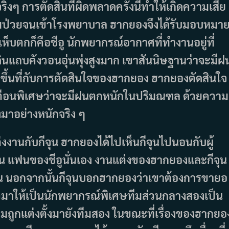
ๆ การตัดสินที่ผิดพลาดครั้งนี้ทำให้เกิดความเสีย
ทีมป่วยจนเข้าโรงพยาบาล ฮากยองจึงได้รับมอบหมา
กเห็บตกก็คือชีอู นักพยากรณ์อากาศที่ทำงานอยู่ที่
ี่ดินแถบคังวอนอุ่นพุ่งสูงมาก เขาสันนิษฐานว่าจะมีฝ
งขึ้นที่กับการตัดสินใจของฮากยอง ฮากยองตัดสินใจ
จ้งเตือนพิเศษว่าจะมีฝนตกหนักในปริมณฑล ด้วยความ
งมาอย่างหนักจริง ๆ
งงานกับกีจุน ฮากยองได้ไปเห็นกีจุนไปนอนกับผู้
ูจิน แฟนของชีอูนั่นเอง งานแต่งของฮากยองและกีจุน
จิน นอกจากนั้นกีจุนบอกฮากยองว่าเขาต้องการขายอ
่งตัวมาให้เป็นนักพยากรณ์พิเศษทีมส่วนกลางสองเป็น
ถูกแต่งตั้งมายังทีมสอง ในขณะที่เรื่องของฮากยอ