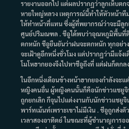
รายงานออกไป แต่ผลปรากฏว่าลูกเห็บตกจริง
หายใหญ่หลวง เหตุการณ์นี้ทำให้หัวหน้า
ให้ทำหน้าที่แทน ซึ่งผู้ที่พยากรณ์ว่าจะมีลู
ศูนย์ปริมณฑล . ชีอูได้พบว่าอุณหภูมิพื้นท
ตกหนัก ชีอูยืนยันว่าฝนจะตกหนัก ทุกอย่า
จะเฝ้าดูอีกหนึ่งชั่วโมง แต่ปรากฏว่ามีแ
โมโหฮากยองจึงไปหาชีอูถึงที่ แต่ฝนก็ตกล
ในอีกหนึ่งเดือนข้างหน้าฮากยองกำลังจะแต่
หญิงคนอื่น ผู้หญิงคนนั้นก็คือนักข่าวแชย
ถูกยกเลิก กีจุนไปแต่งงานกับนักข่าวแชยู
พาร์ทเม้นท์เพราะเขาไม่มีเงิน . ชีอูถูกส
เวลาสองอาทิตย์ ในขณะที่ผู้ชำนาญการออม