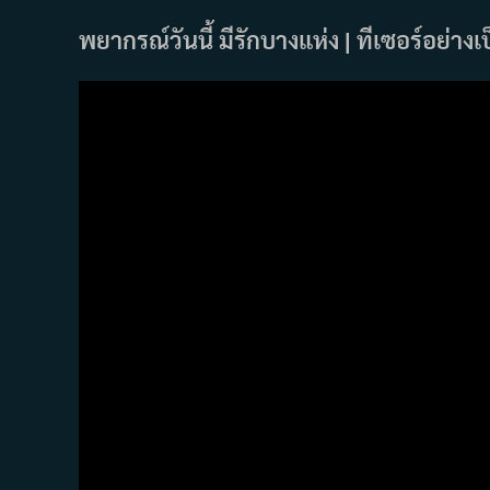
พยากรณ์วันนี้ มีรักบางแห่ง | ทีเซอร์อย่า