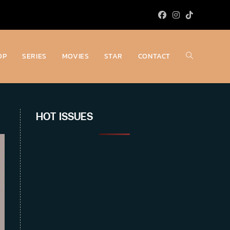
OP
SERIES
MOVIES
STAR
CONTACT
Toggle
website
HOT ISSUES
search