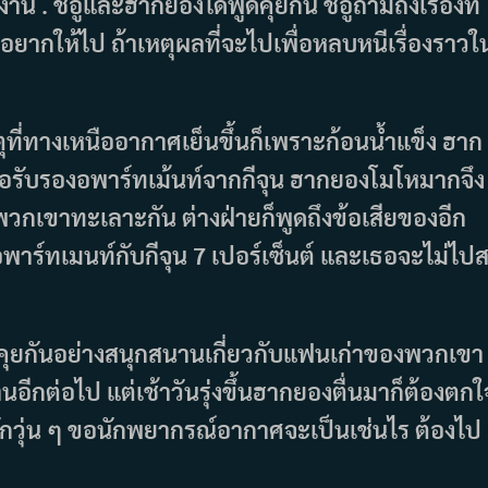
าน . ชีอูและฮากยองได้พูดคุยกัน ชีอูถามถึงเรื่องที่
อยากให้ไป ถ้าเหตุผลที่จะไปเพื่อหลบหนีเรื่องราวใ
ตุที่ทางเหนืออากาศเย็นขึ้นก็เพราะก้อนน้ำแข็ง ฮาก
ังสือรับรองอพาร์ทเม้นท์จากกีจุน ฮากยองโมโหมากจึง
ูพวกเขาทะเลาะกัน ต่างฝ่ายก็พูดถึงข้อเสียของอีก
าร์ทเมนท์กับกีจุน 7 เปอร์เซ็นต์ และเธอจะไม่ไป
มคุยกันอย่างสนุกสนานเกี่ยวกับแฟนเก่าของพวกเขา
ีกต่อไป แต่เช้าวันรุ่งขึ้นฮากยองตื่นมาก็ต้องตกใ
ราวรักวุ่น ๆ ขอนักพยากรณ์อากาศจะเป็นเช่นไร ต้องไป