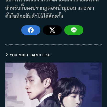
สำหรับกั๊บดงปรากฏต่อหน้ามูยอม และเขา
ตั้งใจที่จะจับตัวให้ได้สักครั้ง
YOU MIGHT ALSO LIKE