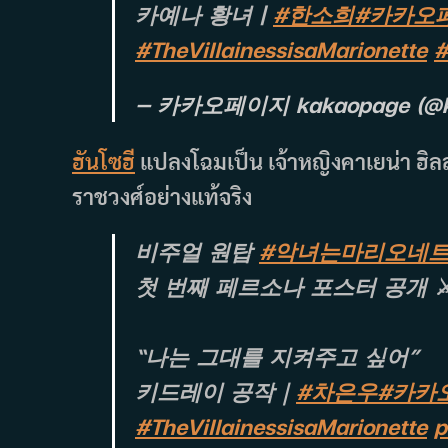
카예나 황녀 |
#한소희
#카카오
#TheVillainessisaMarionette
#
— 카카오페이지 kakaopage (@k
ฮันโซฮี
แปลงโฉมเป็น เจ้าหญิงคาเยน่า ฮิลล
ราชวงศ์อย่างแท้จริง
비주얼 원탑
#악녀는마리오네
첫 번째 페르소나 포스터 공개 ⚔
“나는 그대를 지켜주고 싶어”
키드레이 공작｜
#차은우
#카카
#TheVillainessisaMarionette
p