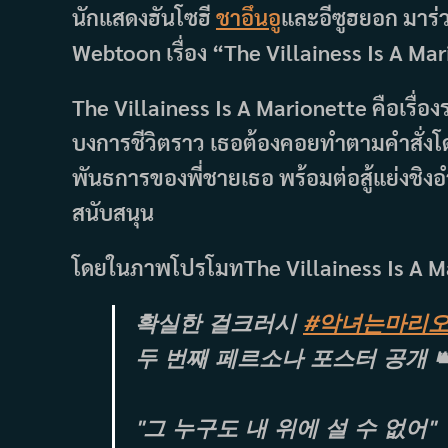
นักแสดงฮันโซฮี
ชาอึนอู
และอีซูฮยอก มาร
Webtoon เรื่อง “The Villainess Is A Mari
The Villainess Is A Marionette คือเรื่
บงการชีวิตราว เธอต้องคอยทำตามคำสั่งโดยท
พันธการของพี่ชายเธอ พร้อมต่อสู้แย่งชิงอ
สนับสนุน
โดยในภาพโปรโมทThe Villainess Is A Ma
확실한 걸크러시
#악녀는마리
두 번째 페르소나 포스터 공개 
"그 누구도 내 위에 설 수 없어"