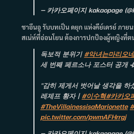
— 카카오페이지 kakaopage (@k
ชาอึนอู รับบทเป็น ดยุก แห่งคีย์เดรย์ ภายน
สเน่ห์ที่อ่อนโยน ต้องการปกป้องผู้หญิงที่ต
독보적 분위기
#악녀는마리오
세 번째 페르소나 포스터 공개 
"감히 제게서 벗어날 생각을 하
레제프 황자 |
#이수혁
#카카오
#TheVillainessisaMarionette
#
pic.twitter.com/pwmAFHrrgj
— 카카오페이지 kakaopage (@k