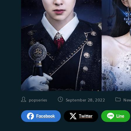
Post
Post
Post
popseries
September 28, 2022
New
author:
published:
categor
Facebook
Twitter
Line