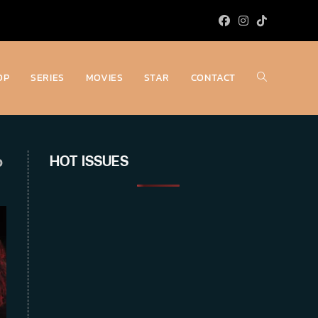
OP
SERIES
MOVIES
STAR
CONTACT
Toggle
website
o
HOT ISSUES
search