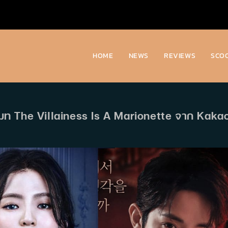
HOME
NEWS
REVIEWS
SCO
รโมท The Villainess Is A Marionette จาก Kaka