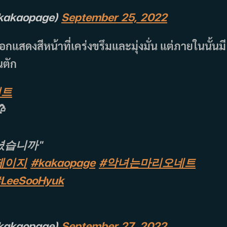
akaopage)
September 25, 2022
อกแสดงสีหน้าที่เคร่งขรึมและมุ่งมั่น แต่ภายในนั้นมี
นตัก
네트

셨습니까"
페이지
#kakaopage
#악녀는마리오네트
LeeSooHyuk
akaopage)
September 27, 2022