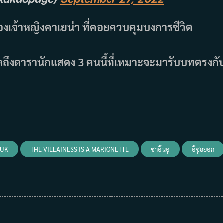
องเจ้าหญิงคาเยน่า ที่คอยควบคุมบงการชีวิต
งพูดถึงดารานักแสดง 3 คนนี้ที่เหมาะจะมารับบทตรงกั
YUK
THE VILLAINESS IS A MARIONETTE
ชาอึนอู
อีซูฮยอก