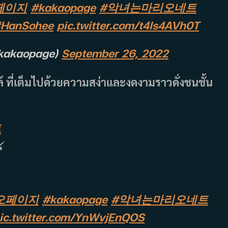
페이지
#kakaopage
#악녀는마리오네트
HanSohee
pic.twitter.com/t4ls4AVh0T
akaopage)
September 26, 2022
์ ที่เต็มไปด้วยความสง่าและงดงามราวดั่งชนชั้น
트
️
오페이지
#kakaopage
#악녀는마리오네트
ic.twitter.com/YnWvjEnQOS