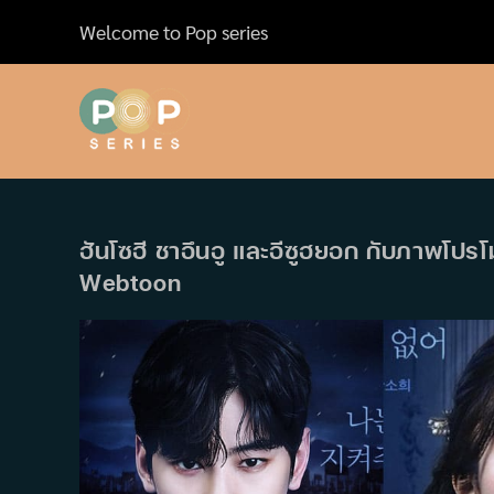
Skip
Welcome to Pop series
to
content
ฮันโซฮี ชาอึนอู และอีซูฮยอก กับภาพโป
Webtoon