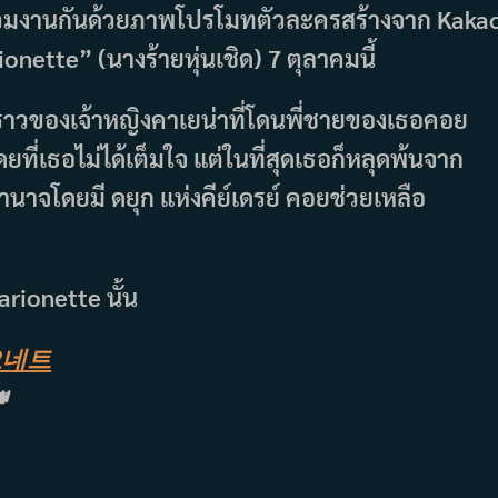
่วมงานกันด้วยภาพโปรโมทตัวละครสร้างจาก Kaka
onette” (นางร้ายหุ่นเชิด) 7 ตุลาคมนี้
องราวของเจ้าหญิงคาเยน่าที่โดนพี่ชายของเธอคอย
ี่เธอไม่ได้เต็มใจ แต่ในที่สุดเธอก็หลุดพ้นจาก
ำนาจโดยมี ดยุก แห่งคีย์เดรย์ คอยช่วยเหลือ
rionette นั้น
오네트
