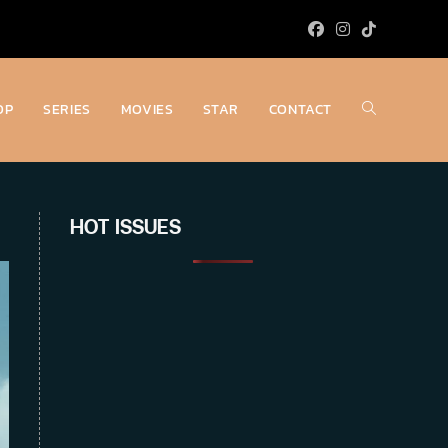
OP
SERIES
MOVIES
STAR
CONTACT
Toggle
website
HOT ISSUES
search