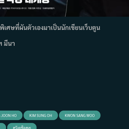
่พิเศษที่ผันตัวเองมาเป็นนักเขียนเว็บตูน
บท มีนา
 JOON HO
KIM SUNG OH
KWON SANG WOO
ง
ฮวังอูซึลฮเย