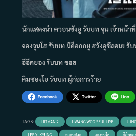
นักแสดงนำ ควอนซังอู รับบท จุน เจ้าหน้าที
จองจุนโฮ รับบท มีด็อกกยู ฮวังอูซึลฮเย รั
อีอีคยอง รับบท ชอล
คิมซองโอ รับบท ผู้ก่อการร้าย
Facebook
Twitter
Line
TAGS
:
HITMAN 2
HWANG WOO SEUL HYE
JUNG
LEE YI KYUNG
ควอนซังอู
จองจุนโฮ
อีอีคยอ