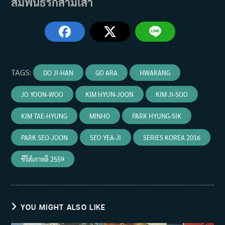
สัมพันธ์รักสามเส้า
TAGS
:
DO JI-HAN
GO ARA
HWARANG
JO YOON-WOO
KIM HYUN-JOON
KIM JI-SOO
KIM TAE-HYUNG
MINHO
PARK HYUNG-SIK
PARK SEO-JOON
SEO YEA-JI
SERIES KOREA 2016
ซีรีส์เกาหลี 2559
YOU MIGHT ALSO LIKE