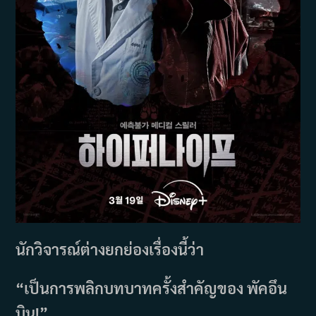
นักวิจารณ์ต่างยกย่องเรื่องนี้ว่า
“เป็นการพลิกบทบาทครั้งสำคัญของ พัคอึน
บิน!”