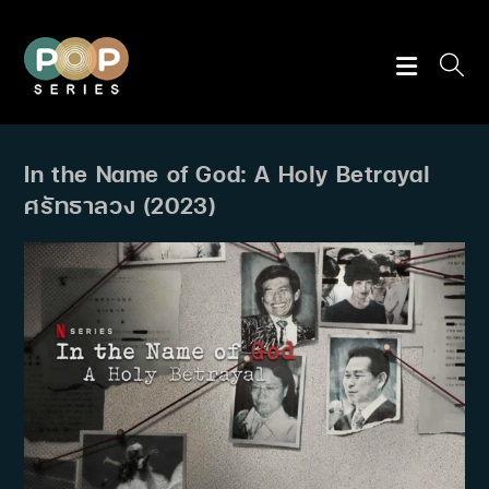
Skip
to
content
In the Name of God: A Holy Betrayal
ศรัทธาลวง (2023)