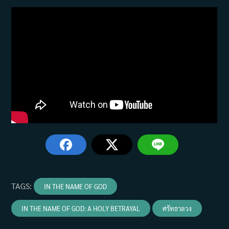
TAGS
:
IN THE NAME OF GOD
IN THE NAME OF GOD: A HOLY BETRAYAL
ศรัทธาลวง