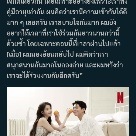
เจ็กต์เดียวกัน โดยเฉพาะอย่างยิ่งเพราะเราทั้ง
คู่มีอายุเท่ากัน ผมคิดว่าเรามีความเข้ากันได้ดี
มาก ๆ เลยครับ เราสบายใจกันมาก ผมยัง
อยากให้เวลาที่เราใช้ร่วมกันยาวนานกว่านี้
ด้วยซ้ำ โดยเฉพาะตอนนี้ที่เวลาผ่านไปแล้ว
[เมื่อ] ผมมองย้อนกลับไป ผมคิดว่าเรา
สนุกสนานกันมากในกองถ่าย และผมหวังว่า
เราจะได้ร่วมงานกันอีกครับ”