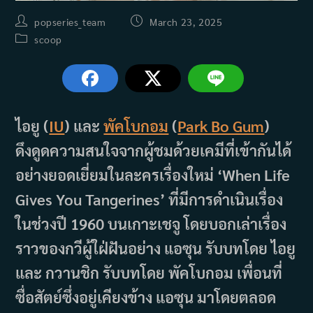
Post
Post
popseries_team
March 23, 2025
author:
published:
Post
scoop
category:
ไอยู (
IU
) และ
พัคโบกอม
(
Park Bo Gum
)
ดึงดูดความสนใจจากผู้ชมด้วยเคมีที่เข้ากันได้
อย่างยอดเยี่ยมในละครเรื่องใหม่ ‘When Life
Gives You Tangerines’ ที่มีการดำเนินเรื่อง
ในช่วงปี 1960 บนเกาะเชจู โดยบอกเล่าเรื่อง
ราวของกวีผู้ใฝ่ฝันอย่าง แอซุน รับบทโดย ไอยู
และ กวานชิก รับบทโดย พัคโบกอม เพื่อนที่
ซื่อสัตย์ซึ่งอยู่เคียงข้าง แอซุน มาโดยตลอด