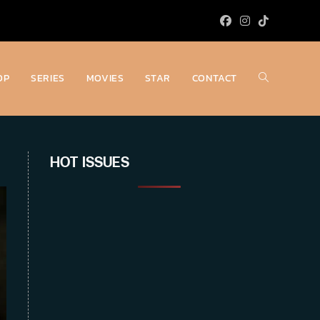
OP
SERIES
MOVIES
STAR
CONTACT
Toggle
website
HOT ISSUES
search