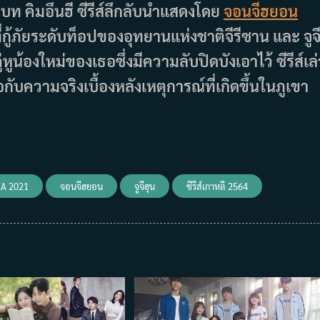
ท คิมอึนฮี ซีรีส์ลึกลับนำแสดงโดย
จอนจีฮยอน
ี่กู้ภัยระดับท็อปของอุทยานแห่งชาติจีรีซาน และ จูจ
ูน้องใหม่ของเธอซึ่งมีความลับปิดบังเอาไว้ ซีรีส์เล่
อกับความจริงเบื้องหลังเหตุการณ์ที่เกิดขึ้นในภูเขา
A 2021
จอนจีฮยอน
จูจีฮุน
ซีรีส์เกาหลี 2564