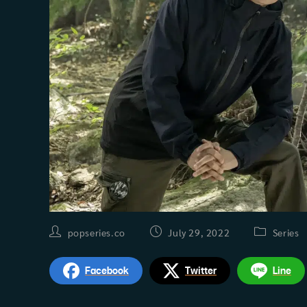
Post
Post
Post
popseries.co
July 29, 2022
Series
author:
published:
category:
Facebook
Twitter
Line