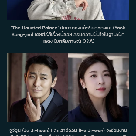
‘The Haunted Palace’ ปิดฉากลงแล้ว! ยุกซองแจ (Yook
Sung-jae) เผยซีรีส์เรื่องนี้ช่วยเสริมความมั่นใจในฐานะนัก
แสดง [บทสัมภาษณ์ Q&A]
จูจีฮุน (Ju Ji-hoon) และ ฮาจีวอน (Ha Ji-won) จะร่วมงาน