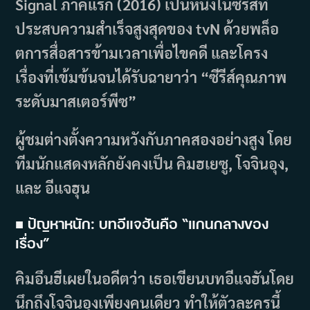
Signal ภาคแรก (2016) เป็นหนึ่งในซีรีส์ที่
ประสบความสำเร็จสูงสุดของ tvN ด้วยพล็อ
ตการสื่อสารข้ามเวลาเพื่อไขคดี และโครง
เรื่องที่เข้มข้นจนได้รับฉายาว่า “ซีรีส์คุณภาพ
ระดับมาสเตอร์พีซ”
ผู้ชมต่างตั้งความหวังกับภาคสองอย่างสูง โดย
ทีมนักแสดงหลักยังคงเป็น คิมฮเยซู, โจจินอุง,
และ อีแจฮุน
■ ปัญหาหนัก: บทอีแจฮันคือ “แกนกลางของ
เรื่อง”
คิมอึนฮีเผยในอดีตว่า เธอเขียนบทอีแจฮันโดย
นึกถึงโจจินอุงเพียงคนเดียว ทำให้ตัวละครนี้