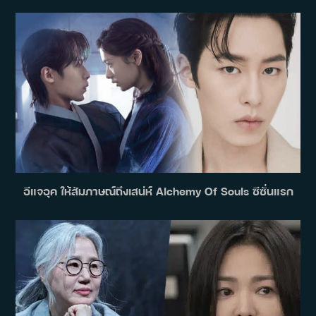
อีแจอุค ให้สัมภาษณ์ถึงเสน่ห์ Alchemy Of Souls ซีซั่นแรก