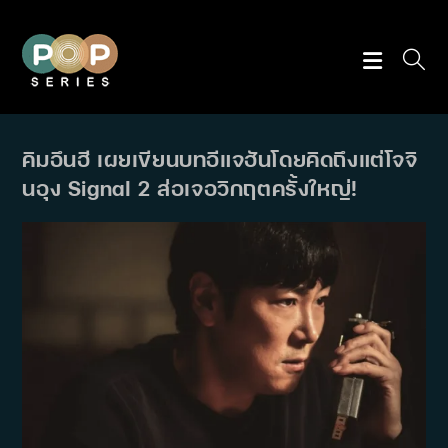
Skip
to
content
คิมอึนฮี เผยเขียนบทอีแจฮันโดยคิดถึงแต่โจจิ
นอุง Signal 2 ส่อเจอวิกฤตครั้งใหญ่!