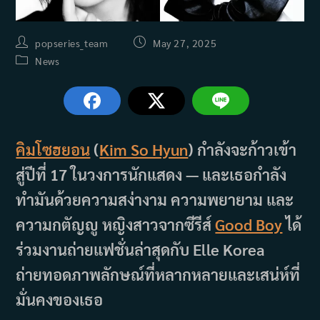
Post
Post
popseries_team
May 27, 2025
author:
published:
Post
News
category:
คิมโซฮยอน
(
Kim So Hyun
) กำลังจะก้าวเข้า
สู่ปีที่ 17 ในวงการนักแสดง — และเธอกำลัง
ทำมันด้วยความสง่างาม ความพยายาม และ
ความกตัญญู หญิงสาวจากซีรีส์
Good Boy
ได้
ร่วมงานถ่ายแฟชั่นล่าสุดกับ Elle Korea
ถ่ายทอดภาพลักษณ์ที่หลากหลายและเสน่ห์ที่
มั่นคงของเธอ