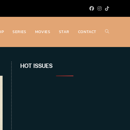
OP
SERIES
MOVIES
STAR
CONTACT
Toggle
website
HOT ISSUES
search