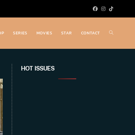
OP
SERIES
MOVIES
STAR
CONTACT
Toggle
website
HOT ISSUES
search