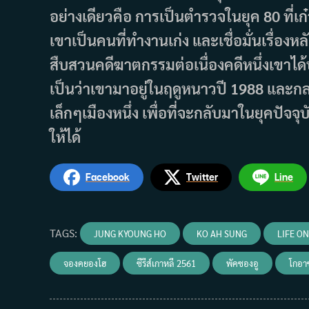
อย่างเดียวคือ การเป็นตำรวจในยุค 80 ที่
เขาเป็นคนที่ทำงานเก่ง และเชื่อมั่นเรื่อ
สืบสวนคดีฆาตกรรมต่อเนื่องคดีหนึ่งเขาได้
เป็นว่าเขามาอยู่ในฤดูหนาวปี 1988 และก
เล็กๆเมืองหนึ่ง เพื่อที่จะกลับมาในยุคปัจ
ให้ได้
Facebook
Twitter
Line
TAGS
:
JUNG KYOUNG HO
KO AH SUNG
LIFE O
จองคยองโฮ
ซีรีส์เกาหลี 2561
พัคซองอู
โกอา