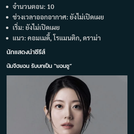
จำนวนตอน: 10
ช่วงเวลาออกอากาศ: ยังไม่เปิดเผย
เริ่ม: ยังไม่เปิดเผย
แนว: คอมเมดี้, โรแมนติก, ดราม่า
นักแสดงนำซีรีส์
นัมจีฮยอน รับบทเป็น “ยอนซู”