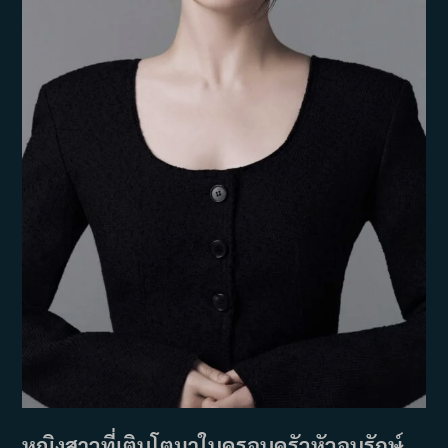
หญิงสาวที่เติบโตมาในครอบครัวหัวอนุรักษ์