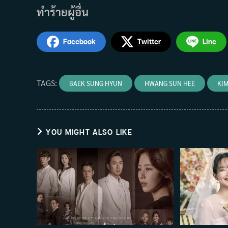
ทำร้ายผู้อื่น
Facebook
Twitter
Line
TAGS
:
BAEK SUNG HYUN
HWANG SUN HEE
KIM
YOU MIGHT ALSO LIKE