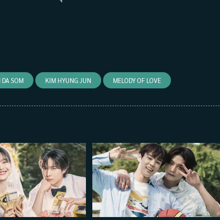
 DA SOM
KIM HYUNG JUN
MELODY OF LOVE