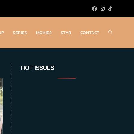
OP
SERIES
MOVIES
STAR
CONTACT
Toggle
website
HOT ISSUES
search