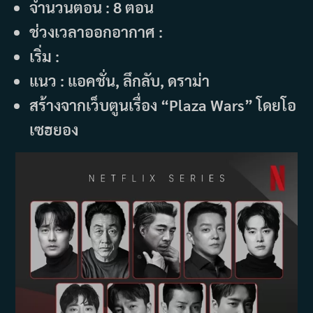
จำนวนตอน : 8 ตอน
ช่วงเวลาออกอากาศ :
เริ่ม :
แนว : แอคชั่น, ลึกลับ, ดราม่า
สร้างจากเว็บตูนเรื่อง “Plaza Wars” โดยโอ
เซฮยอง