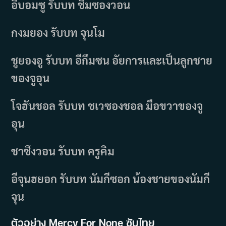
อีบอมซู รับบท ชิมซองวอน
กงมยอง รับบท จุนโม
ชูยองอู รับบท อีกึมซน อัยการและเป็นลูกชาย
ของจูอุน
โจฮันชอล รับบท ชเวซองชอล มือขวาของจู
อุน
ชาซึงวอน รับบท ครูคิม
อีจุนฮยอก รับบท นัมกีซอก น้องชายของนัมกี
จุน
ตัวอย่าง Mercy For None ซับไทย