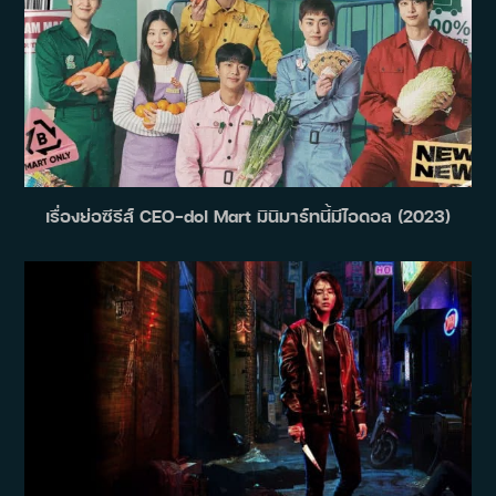
เรื่องย่อซีรีส์ CEO-dol Mart มินิมาร์ทนี้มีไอดอล (2023)