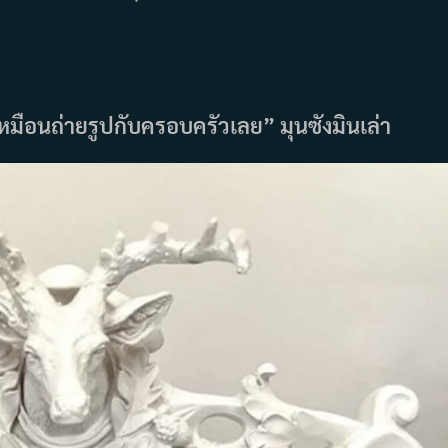
นเหมือนถ่ายรูปกับครอบครัวเลย”
มุนซังมินเล่า