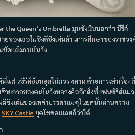
Under the Queen’s Umbrella มุนซังมินบอกว่า ซีรีส์
แลลูกชายของเธอในชิงดีชิงเด่นด้านการศึกษาของราชวงศ
ามขัดแย้งภายในวัง
ี่แฟนซีรีส์ย้อนยุคไม่ควรพลาด ด้วยการเล่าเรื่องที
มร้ายกาจของคนในวังหลวงคืออีกสิ่งที่แฟนซีรีส์แนว
รชิงดีชิงเด่นของเหล่าบรรดาแม่ๆในยุคนั้นผ่านความ
น
SKY Castle
ยุคโชซอนเลยก็ว่าได้
่า