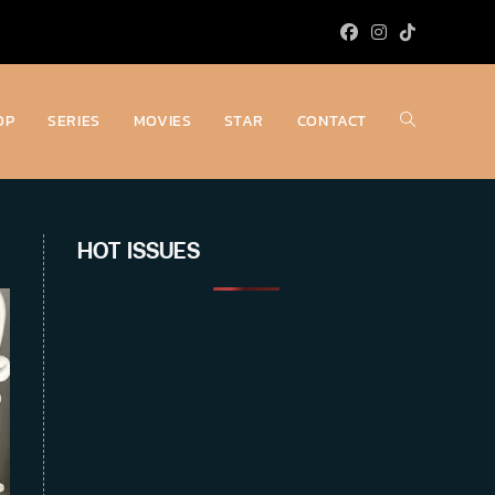
OP
SERIES
MOVIES
STAR
CONTACT
Toggle
website
HOT ISSUES
search