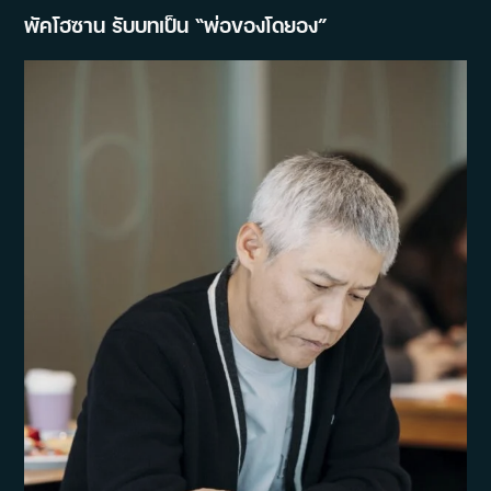
พัคโฮซาน รับบทเป็น “พ่อของโดยอง”