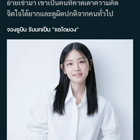
ย้ายเข้ามา เขาเป็นคนที่คาดเดาความคิด
จิตใจได้ยากและดูผิดปกติจากคนทั่วไป
จองซูบิน รับบทเป็น “แชโดยอง”