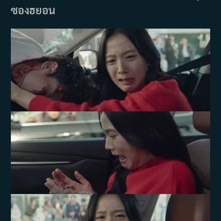
ซองฮยอน