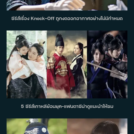
ซีรีส์เรื่อง Knock-Off ถูกงดออกอากาศอย่างไม่มีกำหนด
5 ซีรีส์เกาหลีย้อนยุค-แฟนตาซีน่าดูแนะนำให้ชม