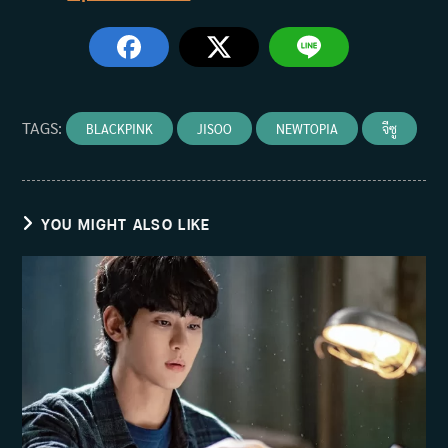
TAGS
:
BLACKPINK
JISOO
NEWTOPIA
จีซู
YOU MIGHT ALSO LIKE