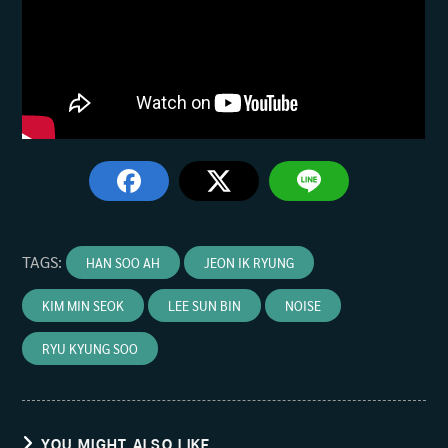
TAGS
:
HAN SOO AH
JEON IK RYUNG
KIM MIN SEOK
LEE SUN BIN
NOISE
RYU KYUNG SOO
YOU MIGHT ALSO LIKE