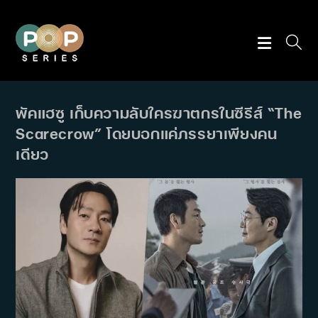
Skip
to
content
พัคแฮซู เก็บความลับใครฆาตกรในซีรีส์ “The
Scarecrow” โดยบอกแค่ภรรยาเพียงคน
เดียว