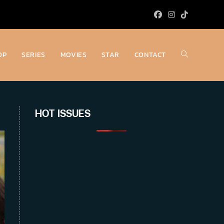
OP
SERIES
MOVIES
STAR
CONTACT
Toggle
website
HOT ISSUES
search