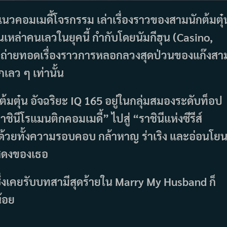
์แนวคอมเมดี้โจรกรรม เล่าเรื่องราวของสามนักต้มตุ๋
หล่าคนเลวในยุคนี้ กำกับโดยนัมกีฮุน (Casino,
) ถ่ายทอดเรื่องราวการหลอกลวงสุดป่วนของแก๊งสา
ว ๆ เท่านั้น
ต้มตุ๋น อัจฉริยะ IQ 165 อยู่ในกลุ่มสมองระดับท็อป
นีโรแมนติกคอมเมดี้” ไปสู่ “ราชินีแห่งซีรีส์
ด้วยทั้งความรอบคอบ กล้าหาญ ร่าเริง และอ่อนโย
แสดงของเธอ
ึ่งเคยรับบทสามีสุดร้ายใน Marry My Husband ก็
้อย