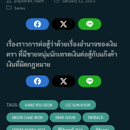
Post
Post
popseries_team
January 12, 2023
author:
published:
Post
Series
category:
เรื่องราวการต่อสู้ว่าด้วยเรื่องอำนาจของเงิน
ตรา ที่มีชายหนุ่มนักเทรดเงินต่อสู้กับแก๊งค้า
เงินที่ผิดกฎหมาย
TAGS
:
KANG YOU-SEOK
LEE SUN-KYUN
MOON CHAE-WON
PARK HOON
PAYBACK
SERIES KOREA 2023
ซีรีส์เกาหลี 2566
อีซังคยุน