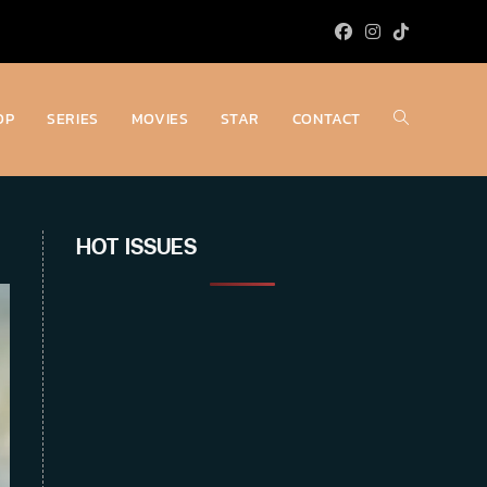
OP
SERIES
MOVIES
STAR
CONTACT
Toggle
website
HOT ISSUES
search